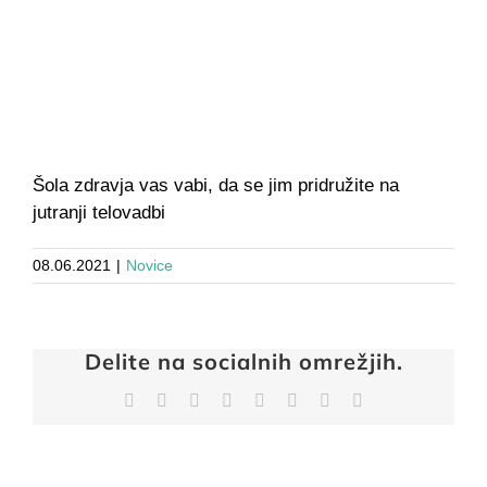
Šola zdravja vas vabi, da se jim pridružite na
jutranji telovadbi
08.06.2021
|
Novice
Delite na socialnih omrežjih.
Facebook
X
Reddit
LinkedIn
Tumblr
Pinterest
Vk
Email