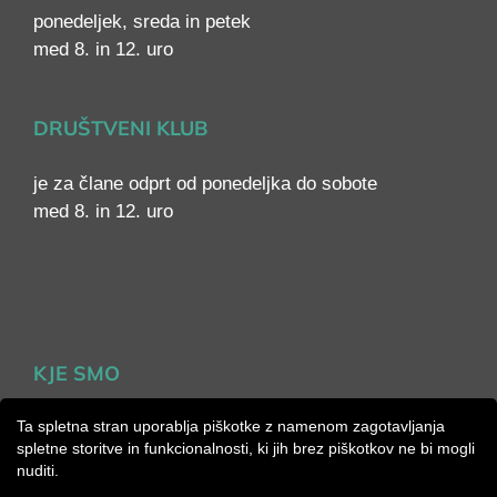
ponedeljek, sreda in petek
med 8. in 12. uro
DRUŠTVENI KLUB
je za člane odprt od ponedeljka do sobote
med 8. in 12. uro
KJE SMO
Ta spletna stran uporablja piškotke z namenom zagotavljanja
spletne storitve in funkcionalnosti, ki jih brez piškotkov ne bi mogli
nuditi.