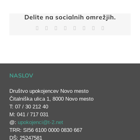
Delite na socialnih omrežjih.
Facebook
X
Reddit
LinkedIn
Tumblr
Pinterest
Vk
Email
NASLOV
Društvo upokojencev Novo mesto
Čitalniška ulica 1, 8000 Novo mesto
T: 07 / 30 212 40
M: 041 / 717 031
@:
upokojenci@t-2.net
TRR: SI56 6100 0000 0830 667
DŠ: 25247581