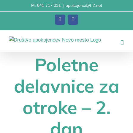
Skip
M: 041 717 031
|
upokojenci@t-2.net
to
content
Facebook
Facebook
Poletne
delavnice za
otroke – 2.
dan