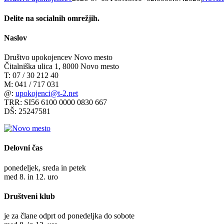
Delite na socialnih omrežjih.
Facebook
X
Reddit
LinkedIn
Tumblr
Pinterest
Vk
Email
Naslov
Društvo upokojencev Novo mesto
Čitalniška ulica 1, 8000 Novo mesto
T: 07 / 30 212 40
M: 041 / 717 031
@:
upokojenci@t-2.net
TRR: SI56 6100 0000 0830 667
DŠ: 25247581
Delovni čas
ponedeljek, sreda in petek
med 8. in 12. uro
Društveni klub
je za člane odprt od ponedeljka do sobote