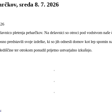
rčkov, sreda 8. 7. 2026
026
elavnico pletenja peharčkov. Na delavnici so otroci pod vodstvom naše 
sno predstavili svoje izdelke, ki so jih odnesli domov kot lep spomin n
diščine ter otrokom ponudil prijetno ustvarjalno izkušnjo.
e
|