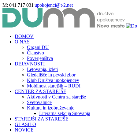
Skip
M: 041 717 031
|
upokojenci@t-2.net
to
Facebook
Facebook
content
DOMOV
O NAS
Organi DU
Članstvo
Poverjeništva
DEJAVNOSTI
Letovanja, izleti
Gledališče in pevski zbor
Klub Društva upokojencev
Mobilnost starejših – RUDI
CENTER ZA STAREJŠE
Aktivnosti v Centru za starejše
Svetovalnice
Kultura in izobraževanje
Literarna sekcija Snovanja
STAREJŠI ZA STAREJŠE
GLASILO
NOVICE