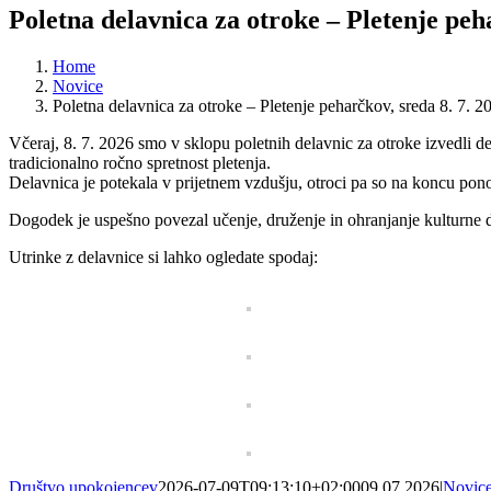
Poletna delavnica za otroke – Pletenje peha
Home
Novice
Poletna delavnica za otroke – Pletenje peharčkov, sreda 8. 7. 2
Včeraj, 8. 7. 2026 smo v sklopu poletnih delavnic za otroke izvedli d
tradicionalno ročno spretnost pletenja.
Delavnica je potekala v prijetnem vzdušju, otroci pa so na koncu pono
Dogodek je uspešno povezal učenje, druženje in ohranjanje kulturne de
Utrinke z delavnice si lahko ogledate spodaj:
Društvo upokojencev
2026-07-09T09:13:10+02:00
09.07.2026
|
Novic